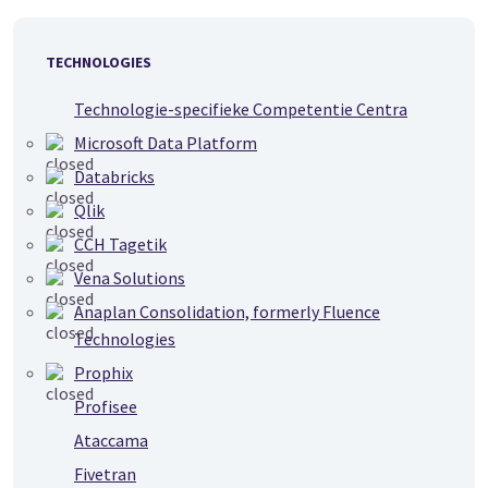
TECHNOLOGIES
Technologie-specifieke Competentie Centra
Microsoft Data Platform
Databricks
Qlik
CCH Tagetik
Vena Solutions
Anaplan Consolidation, formerly Fluence
Technologies
Prophix
Profisee
Ataccama
Fivetran